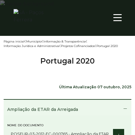
16
º
PT
Página inicial
Município
Informação & Transparência
Informação Jurídica e Administrativa
Projetos Cofinanciados
Portugal 2020
Território
Portugal 2020
Município
Atualidade
Última Atualização
07 outubro, 2025
Ampliação da ETAR da Arreigada
NOME DO DOCUMENTO
POSEUR-03-2012-FC-000765 - Ampliação da ETAR