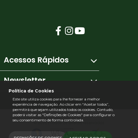
Acessos Rápidos
Newsletter
Mapa do site
Política de Cookies
Este site utiliza cookies para lhe fornecer a melhor
Ficha Técnica
experiência de navegação. Ao clicar em “Aceitar todos”,
Subscreva a nossa newsletter e receba todas
permitirá que sejam utilizados todos os cookies. Contudo,
as novidades no seu e-mail.
poderá visitar as "Definições de Cookies" para configurar o
Política de Privacidade
seu consentimento de forma controlada.
*Campos de preenchimento obrigatório
©
2026 | Todos os direitos reservados
*
Nome
Contributos para melhoria