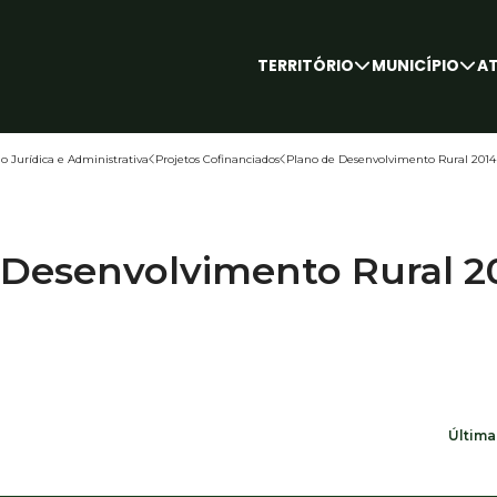
TERRITÓRIO
MUNICÍPIO
A
Informaçã
Concelho
Freguesias
Descobrir
Marca Capital do Móvel
ODS Local
Câmara Mun
Assembleia
Órgãos de 
Áreas de G
Entidades P
Distinções
Recrutame
Contactos
Transparên
o Jurídica e Administrativa
Projetos Cofinanciados
Plano de Desenvolvimento Rural 2014
 Desenvolvimento Rural 20
Última