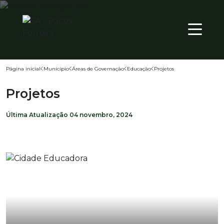
21
º
PT
Página inicial
Município
Áreas de Governação
Educação
Projetos
Território
Projetos
Município
Última Atualização
04 novembro, 2024
Atualidade