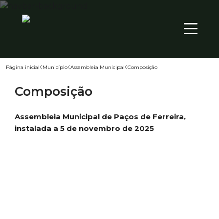
SEX
PT
17
º
Página inicial
Município
Assembleia Municipal
Composição
Território
Composição
Município
Assembleia Municipal de Paços de Ferreira,
Atualidade
instalada a 5 de novembro de 2025