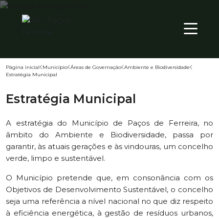
23
º
PT
Página inicial
Município
Áreas de Governação
Ambiente e Biodiversidade
Estratégia Municipal
Território
Estratégia Municipal
Município
Atualidade
A estratégia do Município de Paços de Ferreira, no
âmbito do Ambiente e Biodiversidade, passa por
garantir, às atuais gerações e às vindouras, um concelho
verde, limpo e sustentável.
O Município pretende que, em consonância com os
Objetivos de Desenvolvimento Sustentável, o concelho
seja uma referência a nível nacional no que diz respeito
à eficiência energética, à gestão de resíduos urbanos,