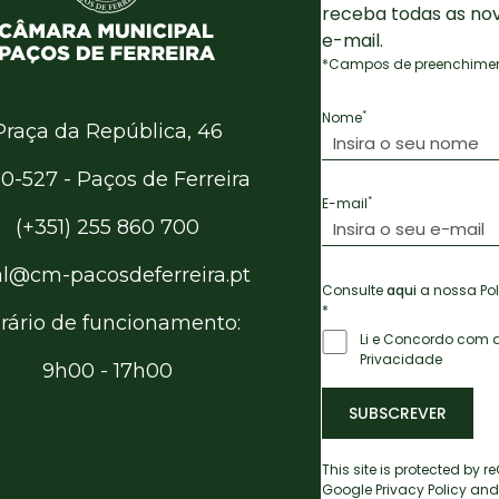
receba todas as no
e-mail.
*Campos de preenchiment
*
Nome
Praça da República, 46
0-527 - Paços de Ferreira
*
E-mail
(+351) 255 860 700
al@cm-pacosdeferreira.pt
Consulte
aqui
a nossa Pol
*
rário de funcionamento:
Li e Concordo com a
Privacidade
9h00 - 17h00
SUBSCREVER
This site is protected by
Google
Privacy Policy
and