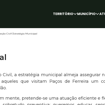
TERRITÓRIO
MUNICÍPIO
AT
Informação
Concelho
Freguesias
Descobrir
Marca Capital do Móvel
ODS Local
Câmara Mun
Assembleia 
Órgãos de C
Áreas de G
Entidades P
Distinções
Recrutamen
Contactos
Transparênc
eção Civil
Estratégia Municipal
al
Civil, a estratégia municipal almeja assegurar n
 aqueles que visitam Paços de Ferreira um c
dão.
 mente, pretende-se uma atuação eficiente e fle
sobretudo preventiva; queremos educar, sensib