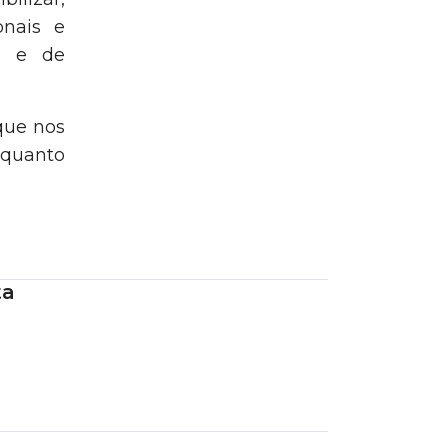
onais e
Área Reservada
ia e de
que nos
quanto
ta