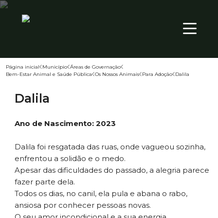
20
º
PT
Página inicial
Município
Áreas de Governação
Bem-Estar Animal e Saúde Pública
Os Nossos Animais
Para Adoção
Dalila
Território
Dalila
Município
Atualidade
Ano de Nascimento: 2023
Dalila foi resgatada das ruas, onde vagueou sozinha,
enfrentou a solidão e o medo.
Apesar das dificuldades do passado, a alegria parece
fazer parte dela.
Todos os dias, no canil, ela pula e abana o rabo,
ansiosa por conhecer pessoas novas.
O seu amor incondicional e a sua energia