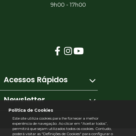
9h00 - 17h00
Acessos Rápidos
Newsletter
Mapa do site
Política de Cookies
Este site utiliza cookies para lhe fornecer a melhor
Ficha Técnica
experiência de navegação. Ao clicar em “Aceitar todos”,
Subscreva a nossa newsletter e receba todas
permitirá que sejam utilizados todos os cookies. Contudo,
as novidades no seu e-mail.
poderá visitar as "Definições de Cookies" para configurar o