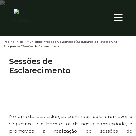
SEX
PT
22
º
Página inicial
Município
Áreas de Governação
Segurança e Proteção Civil
Programas
Sessões de Esclarecimento
Território
Sessões de
Município
Esclarecimento
Atualidade
No âmbito dos esforços contínuos para promover a
segurança e o bem-estar da nossa comunidade, é
promovida a realização de sessões de