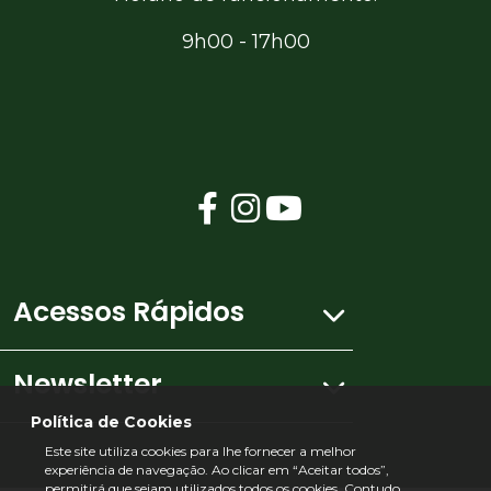
9h00 - 17h00
Acessos Rápidos
Newsletter
Mapa do site
Política de Cookies
Este site utiliza cookies para lhe fornecer a melhor
Ficha Técnica
experiência de navegação. Ao clicar em “Aceitar todos”,
Subscreva a nossa newsletter e receba todas
permitirá que sejam utilizados todos os cookies. Contudo,