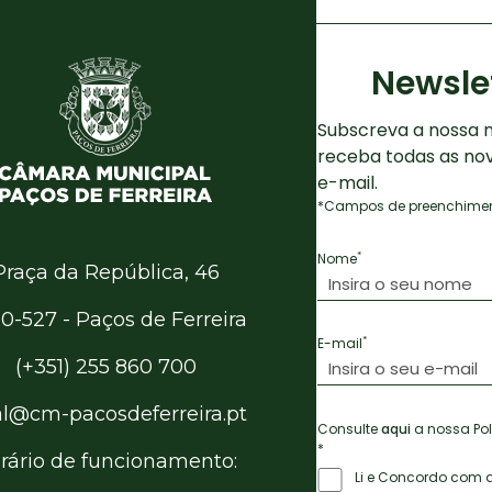
Newsle
Subscreva a nossa n
receba todas as no
e-mail.
*Campos de preenchiment
*
Nome
Praça da República, 46
0-527 - Paços de Ferreira
*
E-mail
(+351) 255 860 700
al@cm-pacosdeferreira.pt
Consulte
aqui
a nossa Pol
*
rário de funcionamento:
Li e Concordo com a