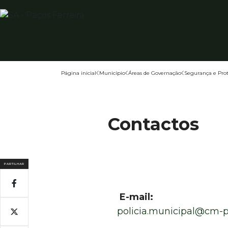
Página inicial
Município
Áreas de Governação
Segurança e Prot
Contactos
PARTILHAR
E-mail:
policia.municipal@cm-p