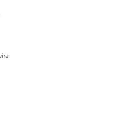
1
ira