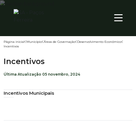
SEX
PT
22
º
Página inicial
Município
Áreas de Governação
Desenvolvimento Económico
Incentivos
Território
Incentivos
Município
Atualidade
Última Atualização
05 novembro, 2024
Incentivos Municipais