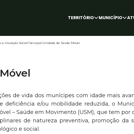
TERRITÓRIO
MUNICÍPIO
AT
Informação
Concelho
Freguesias
Descobrir
Marca Capital do Móvel
ODS Local
Câmara Mun
Assembleia 
Órgãos de 
Áreas de G
Entidades P
Distinções
Recrutame
Contactos
Transparên
o e Inovação Social
Serviços
Unidade de Saúde Móvel
 Móvel
ições de vida dos munícipes com idade mais ava
deficiência e/ou mobilidade reduzida, o Munic
Móvel – Saúde em Movimento (USM), que tem por o
iplinares de natureza preventiva, promoção da 
lógico e social.