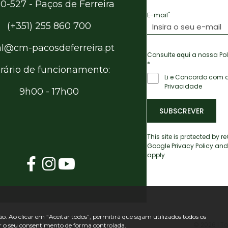
0-527 - Paços de Ferreira
*
E-mail
(+351) 255 860 700
al@cm-pacosdeferreira.pt
Consulte
aqui
a nossa Pol
*
rário de funcionamento:
Li e Concordo com a
Privacidade
9h00 - 17h00
SUBSCREVER
This site is protected by
Google
Privacy Policy
and
apply.
ão. Ao clicar em “Aceitar todos”, permitirá que sejam utilizados todos os
©
2026 | T
ar o seu consentimento de forma controlada.