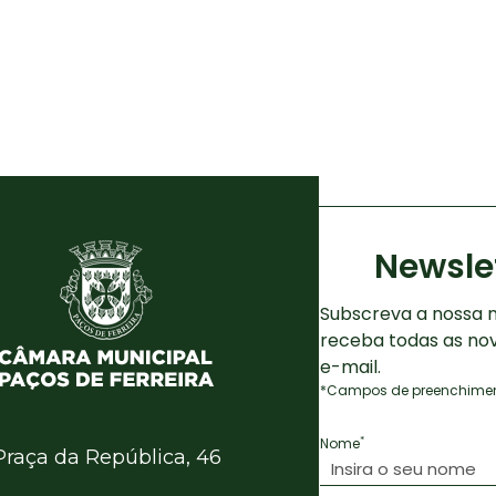
Newsle
Subscreva a nossa n
receba todas as no
e-mail.
*Campos de preenchiment
*
Nome
Praça da República, 46