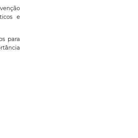
rvenção
Área Reservada
ticos e
os para
rtância