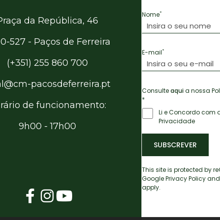
*
Nome
Praça da República, 46
0-527 - Paços de Ferreira
*
E-mail
(+351) 255 860 700
al@cm-pacosdeferreira.pt
Consulte
aqui
a nossa Pol
*
rário de funcionamento:
Li e Concordo com a
Privacidade
9h00 - 17h00
SUBSCREVER
This site is protected by
Google
Privacy Policy
and
apply.