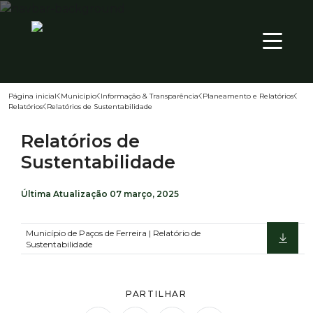
QUI
PT
29
º
Página inicial
Município
Informação & Transparência
Planeamento e Relatórios
Relatórios
Relatórios de Sustentabilidade
Território
Relatórios de
Município
Sustentabilidade
Atualidade
Última Atualização
07 março, 2025
Município de Paços de Ferreira | Relatório de
Sustentabilidade
PARTILHAR