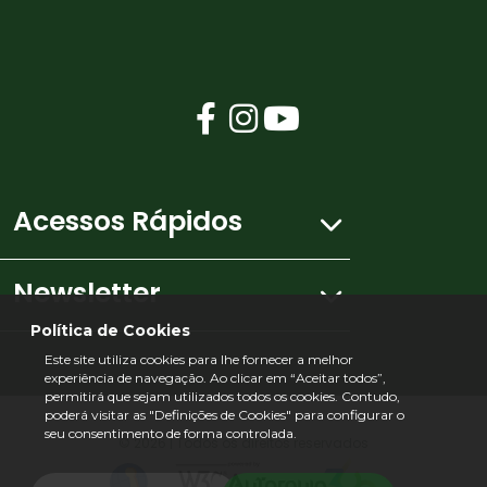
Acessos Rápidos
Newsletter
Mapa do site
Política de Cookies
Este site utiliza cookies para lhe fornecer a melhor
Ficha Técnica
experiência de navegação. Ao clicar em “Aceitar todos”,
Subscreva a nossa newsletter e receba todas
permitirá que sejam utilizados todos os cookies. Contudo,
as novidades no seu e-mail.
poderá visitar as "Definições de Cookies" para configurar o
Política de Privacidade
seu consentimento de forma controlada.
*Campos de preenchimento obrigatório
©
2026 | Todos os direitos reservados
*