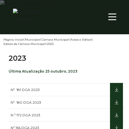
QUI
PT
20
º
Página inicial
Município
Câmara Municipal
Avisos e Editais
Editais da Câmara Municipal
2023
Território
2023
Município
Atualidade
Última Atualização
25 outubro, 2023
Nº. 181 DGA 2023
Nº. 180 DGA 2023
N.º 172 DGA 2023
Nº.156 DGA 2023