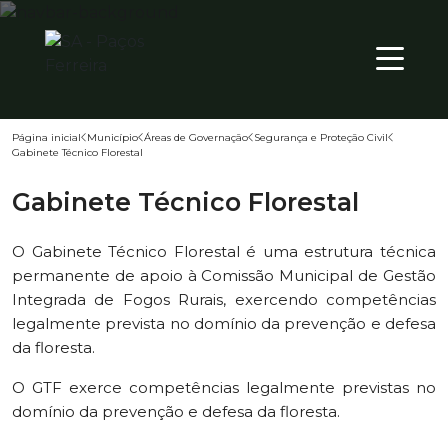
QUI
PT
29
º
Página inicial
Município
Áreas de Governação
Segurança e Proteção Civil
Gabinete Técnico Florestal
Território
Gabinete Técnico Florestal
Município
Atualidade
O Gabinete Técnico Florestal é uma estrutura técnica
permanente de apoio à Comissão Municipal de Gestão
Integrada de Fogos Rurais, exercendo competências
legalmente prevista no domínio da prevenção e defesa
da floresta.
O GTF exerce competências legalmente previstas no
domínio da prevenção e defesa da floresta.