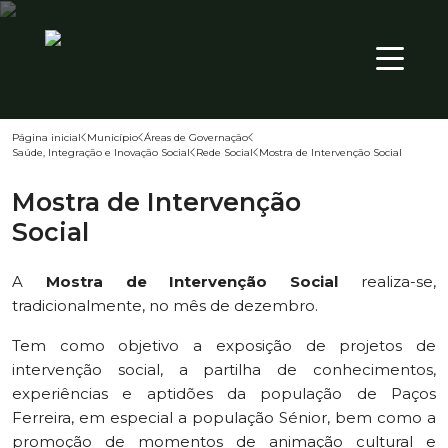
SEX
PT
16
º
Página inicial
Município
Áreas de Governação
Saúde, Integração e Inovação Social
Rede Social
Mostra de Intervenção Social
Território
Mostra de Intervenção
Município
Social
Atualidade
A
Mostra de Intervenção Social
realiza-se,
tradicionalmente, no mês de dezembro.
Tem como objetivo a exposição de projetos de
intervenção social, a partilha de conhecimentos,
experiências e aptidões da população de Paços
Ferreira, em especial a população Sénior, bem como a
promoção de momentos de animação cultural e